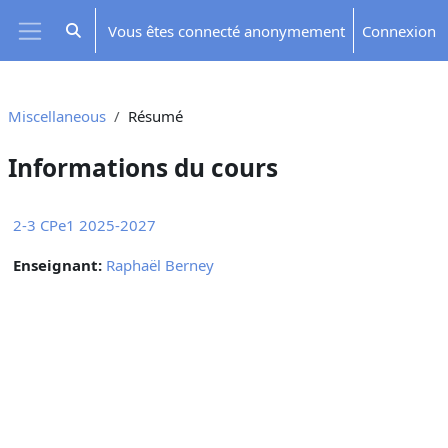
Passer au contenu principal
Vous êtes connecté anonymement
Connexion
Activer/désactiver la saisie de recherche
Panneau latéral
Miscellaneous
Résumé
Informations du cours
2-3 CPe1 2025-2027
Enseignant:
Raphaël Berney